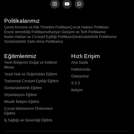
Politikalarımız
Çevre Koruma ve Atık Yönetimi Politikası
Çocuk Hakları Politikası
Enerji Verimliliği Politikamız
Kariyer Gelişimi ve Terfi Politikamız
Kadın Hakları ve Cinsiyet Eşitliği Politikası
Sürdürülebilirlik Politikamız
Sürdürülebilir Satın Alma Politikamız
Eğitimlerimiz
Hızlı Erişim
Yerel Bölgenin Doğal ve Kültürel
Ana Sayfa
Mirası
Hakkımızda
Yasal Hak ve Özğürlükler Eğitimi
Odalarımız
Toplumsal Cinsiyet Eşitliği Eğitimi
S.S.S
Sürdürülebilirlik Eğitimi
İletişim
Oryantasyon Eğitimi
Misafir İletişim Eğitimi
Çocuk İstismarının Önlenmesi
Eğitimi
İş Sağlığı ve Güvenliği Eğitimi