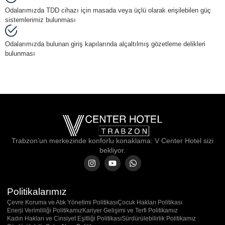
Odalarımızda TDD cihazı için masada veya üçlü olarak erişilebilen güç
sistemlerimiz bulunması
Odalarımızda bulunan giriş kapılarında alçaltılmış gözetleme delikleri
bulunması
Trabzon’un merkezinde konforlu konaklama: V Center Hotel sizi
bekliyor.
Politikalarımız
Çevre Koruma ve Atık Yönetimi Politikası
Çocuk Hakları Politikası
Enerji Verimliliği Politikamız
Kariyer Gelişimi ve Terfi Politikamız
Kadın Hakları ve Cinsiyet Eşitliği Politikası
Sürdürülebilirlik Politikamız