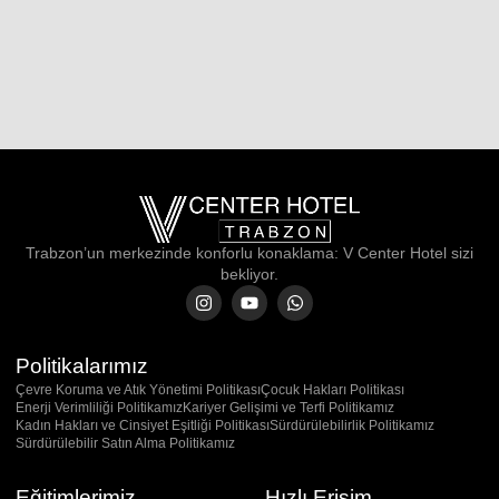
Trabzon’un merkezinde konforlu konaklama: V Center Hotel sizi
bekliyor.
Politikalarımız
Çevre Koruma ve Atık Yönetimi Politikası
Çocuk Hakları Politikası
Enerji Verimliliği Politikamız
Kariyer Gelişimi ve Terfi Politikamız
Kadın Hakları ve Cinsiyet Eşitliği Politikası
Sürdürülebilirlik Politikamız
Sürdürülebilir Satın Alma Politikamız
Eğitimlerimiz
Hızlı Erişim