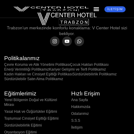
İLETIŞIM
Trabzon’un merkezinde konforlu konaklama: V Center Hotel sizi
bekliyor.
Politikalarımız
Çevre Koruma ve Atık Yönetimi Politikası
Çocuk Hakları Politikası
Enerji Verimliliği Politikamız
Kariyer Gelişimi ve Terfi Politikamız
Kadın Hakları ve Cinsiyet Eşitliği Politikası
Sürdürülebilirlik Politikamız
Sürdürülebilir Satın Alma Politikamız
Eğitimlerimiz
Hızlı Erişim
Yerel Bölgenin Doğal ve Kültürel
Ana Sayfa
Mirası
Hakkımızda
Yasal Hak ve Özğürlükler Eğitimi
Odalarımız
Toplumsal Cinsiyet Eşitliği Eğitimi
S.S.S
Sürdürülebilirlik Eğitimi
İletişim
Oryantasyon Eğitimi